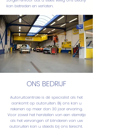
zorgen ervoor dat u stees veilig ons bedrijf
kan betreden en verlaten.
ONS BEDRIJF
Autoruitcentrale is dé specialist als het
aankomt op autoruiten. Bij ons kan u
rekenen op meer dan 30 jaar ervaring.
Voor zowel het herstellen van een sterretje
als het vervangen of blinderen van uw
autoruiten kan u steeds bij ons terecht.