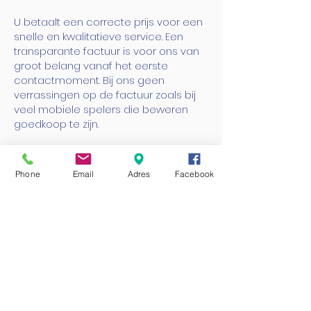
U betaalt een correcte prijs voor een
snelle en kwalitatieve service. Een
transparante factuur is voor ons van
groot belang vanaf het eerste
contactmoment. Bij ons geen
verrassingen op de factuur zoals bij
veel mobiele spelers die beweren
goedkoop te zijn.
Autoraam kapot, laat dit dan deftig
herstellen door Autoruitcentrale
,
Phone
Email
Adres
Facebook
centraal gelegen op de gewestweg
(N1), deze verbindt Antwerpen met
Mechelen ter hoogte van Kontich. We
bedienen gans België vanuit ons
montagecenter in Kontich.
Autoruit schade die we moeten
herstellen, vervanging van autoruiten,
… gebeurt vanuit het